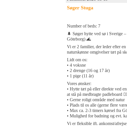
Søger Stuga
Number of beds: 7
🌲 Søger hytte ved sø i Sverige –
Göteborg) 🌊
Vi er 2 familier, der leder efter e
naturskønne omgivelser tæt på sk
Lidt om os:
• 4 voksne
• 2 drenge (16 og 17 år)
• 1 pige (11 år)
Vores ønsker:
• Hytte tæt på eller direkte ved 
at stå på medbragte padleboard 🏄‍♂
• Gerne roligt område med natur
• Plads til os alle (gerne flere vær
• Max ca. 2-3 timers kørsel fra G
• Mulighed for badning og evt. ka
Vi er fleksible ift. ankomst/afrej