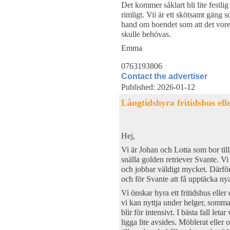
Det kommer såklart bli lite festl
rimligt. Vii är ett skötsamt gäng 
hand om boendet som att det vore
skulle behövas.
Emma
0763193806
Contact the advertiser
Published: 2026-01-12
Långtidshyra fritidshus elle
Hej,
Vi är Johan och Lotta som bor t
snälla golden retriever Svante. V
och jobbar väldigt mycket. Därför l
och för Svante att få upptäcka ny
Vi önskar hyra ett fritidshus eller
vi kan nyttja under helger, sommar
blir för intensivt. I bästa fall let
ligga lite avsides. Möblerat eller 