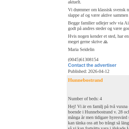
aktuelt.
Vi drømmer om klassisk svensk n
slappe af og være aktive sammen
Begge familier udlejer selv via Air
godt på andres steder og være god
Hvis nogen kender et sted, har en 
meget gerne skrive 🙏
Maria Seidelin
(0045)61308154
Contact the advertiser
Published: 2026-04-12
Hunnebostrand
Number of beds: 4
Hej! Vi är en familj på två vuxna 
boende i Hunnebostrand v. 28 och
många år men tidigare hyresvärd sk
kan tänka oss att bo trångt så län
så vi kan fortsätta vara i älskade