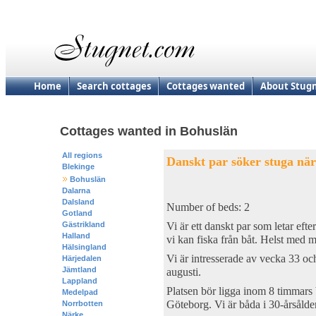
Home
Search cottages
Cottages wanted
About Stug
Cottages wanted in Bohuslän
All regions
Danskt par söker stuga när
Blekinge
Bohuslän
Dalarna
Dalsland
Number of beds: 2
Gotland
Gästrikland
Vi är ett danskt par som letar efte
Halland
vi kan fiska från båt. Helst med mö
Hälsingland
Vi är intresserade av vecka 33 och
Härjedalen
Jämtland
augusti.
Lappland
Platsen bör ligga inom 8 timmars 
Medelpad
Göteborg. Vi är båda i 30-årsålde
Norrbotten
Närke