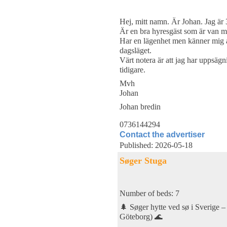
Hej, mitt namn. Är Johan. Jag är
Är en bra hyresgäst som är van me
Har en lägenhet men känner mig all
dagsläget.
Värt notera är att jag har uppsägn
tidigare.
Mvh
Johan
Johan bredin
0736144294
Contact the advertiser
Published: 2026-05-18
Søger Stuga
Number of beds: 7
🌲 Søger hytte ved sø i Sverige –
Göteborg) 🌊