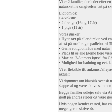
Vi er 2 familier, der leder efter e
naturskønne omgivelser tæt på sk
Lidt om os:
• 4 voksne
• 2 drenge (16 og 17 år)
• 1 pige (11 år)
Vores ønsker:
• Hytte tæt på eller direkte ved 
at stå på medbragte padleboard 🏄‍♂
• Gerne roligt område med natur
• Plads til os alle (gerne flere vær
• Max ca. 2-3 timers kørsel fra G
• Mulighed for badning og evt. ka
Vi er fleksible ift. ankomst/afrej
aktuelt.
Vi drømmer om klassisk svensk n
slappe af og være aktive sammen
Begge familier udlejer selv via Air
godt på andres steder og være god
Hvis nogen kender et sted, har en 
meget gerne skrive 🙏