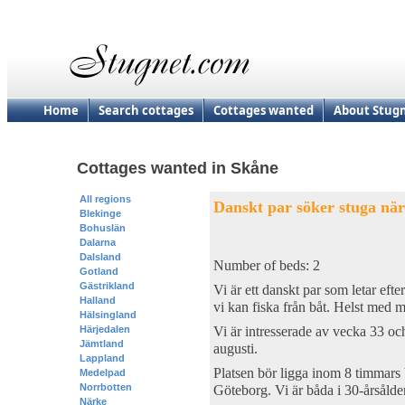
Home
Search cottages
Cottages wanted
About Stug
Cottages wanted in Skåne
All regions
Danskt par söker stuga när
Blekinge
Bohuslän
Dalarna
Dalsland
Number of beds: 2
Gotland
Gästrikland
Vi är ett danskt par som letar efte
Halland
vi kan fiska från båt. Helst med mö
Hälsingland
Härjedalen
Vi är intresserade av vecka 33 och
Jämtland
augusti.
Lappland
Platsen bör ligga inom 8 timmars 
Medelpad
Norrbotten
Göteborg. Vi är båda i 30-årsålde
Närke