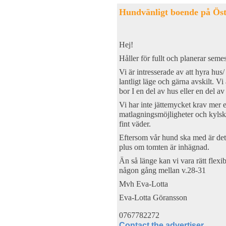
Hundvänligt boende på Öst
Hej!
Håller för fullt och planerar sem
Vi är intresserade av att hyra hus
lantligt läge och gärna avskilt. Vi
bor I en del av hus eller en del av
Vi har inte jättemycket krav mer 
matlagningsmöjligheter och kylskå
fint väder.
Eftersom vår hund ska med är det 
plus om tomten är inhägnad.
Än så länge kan vi vara rätt flex
någon gång mellan v.28-31
Mvh Eva-Lotta
Eva-Lotta Göransson
0767782272
Contact the advertiser