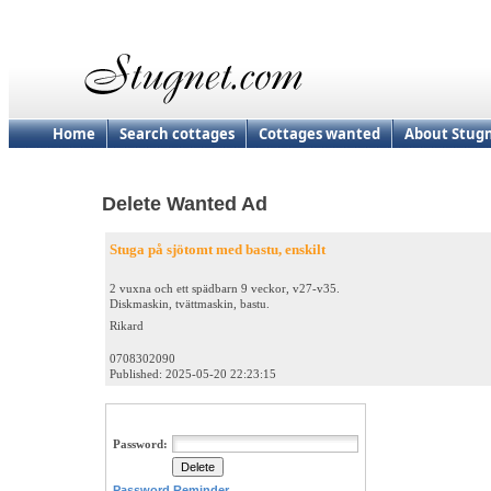
Home
Search cottages
Cottages wanted
About Stug
Delete Wanted Ad
Stuga på sjötomt med bastu, enskilt
2 vuxna och ett spädbarn 9 veckor, v27-v35.
Diskmaskin, tvättmaskin, bastu.
Rikard
0708302090
Published: 2025-05-20 22:23:15
Password:
Password Reminder